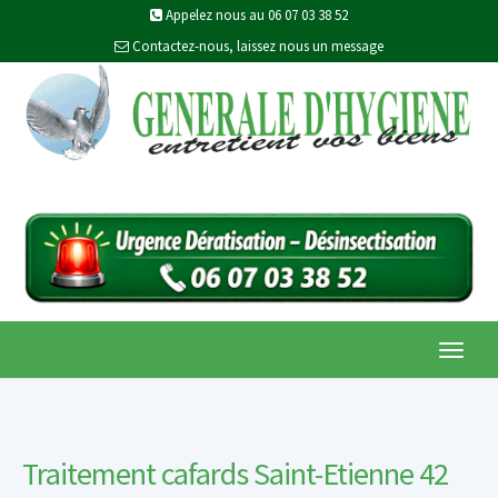
Appelez nous au 06 07 03 38 52
Contactez-nous, laissez nous un message
Toggl
navig
Traitement cafards Saint-Etienne 42