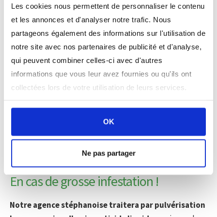
Les cookies nous permettent de personnaliser le contenu
et les annonces et d'analyser notre trafic. Nous
partageons également des informations sur l'utilisation de
notre site avec nos partenaires de publicité et d'analyse,
qui peuvent combiner celles-ci avec d'autres
Contactez notre agence pour
informations que vous leur avez fournies ou qu'ils ont
un devis gratuit.
collectées lors de votre utilisation de leurs services.
D'URGENCE
NUMÉRO
OK
06 07 03 38 52
Ne pas partager
En cas de grosse infestation !
Notre agence stéphanoise traitera par pulvérisation