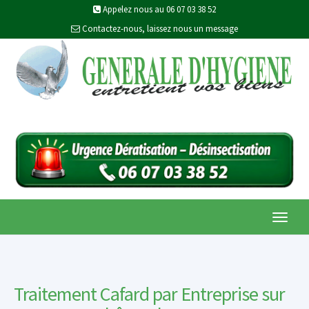
Appelez nous au 06 07 03 38 52
Contactez-nous, laissez nous un message
Toggl
navig
Traitement Cafard
par Entreprise sur