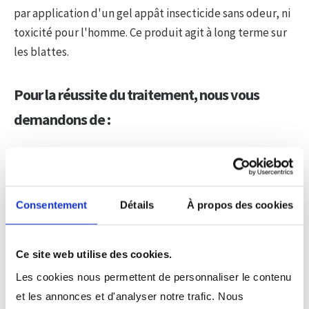
par application d'un gel appât insecticide sans odeur, ni
toxicité pour l'homme. Ce produit agit à long terme sur
les blattes.
Pour la réussite du traitement, nous vous
demandons de :
Mettre la nourriture sous boîtes hermétiques.
Libérer les accès aux placards, tiroirs, stocks
d'aliment, ...
Consentement
Détails
À propos des cookies
Ne pas nettoyer les lieux traités pendant les 20 jours
qui suivent le traitement.
Ne pas enlever le produit avant 30 jours minimum.
Ce site web utilise des cookies.
Les cookies nous permettent de personnaliser le contenu
et les annonces et d'analyser notre trafic. Nous