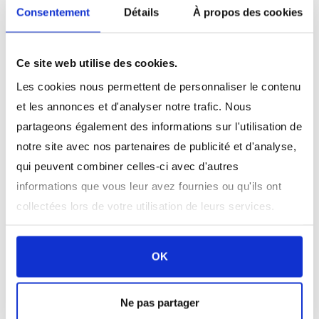
Etiquetage et datage des postes d'appâtages
Consentement
Détails
À propos des cookies
Etiquetage et numérotation murale à hauteur
des yeux pour localiser les postes
Nom des produits, matières actives ainsi que
Ce site web utilise des cookies.
leur mode d'application sur le rapport
Les cookies nous permettent de personnaliser le contenu
d'intervention
et les annonces et d'analyser notre trafic. Nous
Rapports d'interventions conforme au cahier
partageons également des informations sur l'utilisation de
des charges
notre site avec nos partenaires de publicité et d'analyse,
FDS et FT disponibles sur demande
qui peuvent combiner celles-ci avec d'autres
informations que vous leur avez fournies ou qu'ils ont
Garantie annuelle :
collectées lors de votre utilisation de leurs services.
Dans le cadre du traitement annuel de lutte contre les
OK
rongeurs, nous vous proposons une garantie annuelle de
12 mois. Cette garantie assure une protection
ininterrompue contre les infestations de rongeurs tout
Ne pas partager