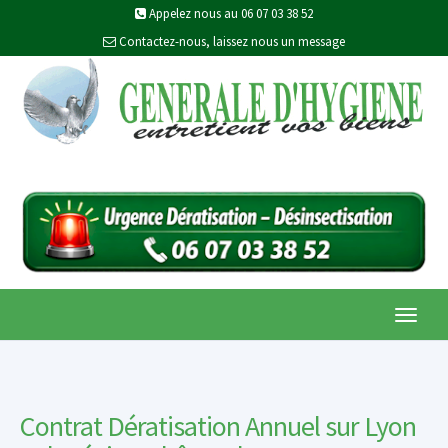
Appelez nous au 06 07 03 38 52
Contactez-nous, laissez nous un message
Toggl
navig
Contrat Dératisation Annuel sur Lyon