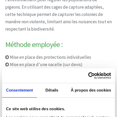
pigeons. En utilisant des cages de capture adaptées,
cette technique permet de capturer les colonies de
manière non violente, limitant ainsi les nuisances tout en
respectant la biodiversité.
Méthode employée :
Mise en place des protections individuelles
Mise en place d'une nacelle (sur devis)
Mise en place d'un périmètre de sécurité
Mise en place des équipements de sécurité (dont
cordes de sécurité)
Consentement
Détails
À propos des cookies
Pose du dispositif choisis
Nettoyage et désinfection des zones souillées par les
pigeons
Ce site web utilise des cookies.
Mise en sacs étanches des fientes de pigeons pour