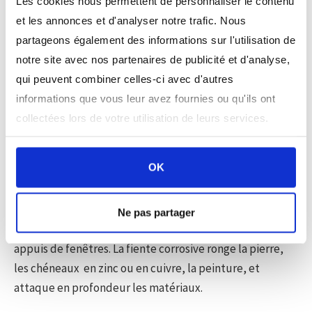
Les cookies nous permettent de personnaliser le contenu
destruction
et les annonces et d'analyser notre trafic. Nous
Contrôle et fermeture du chantier
partageons également des informations sur l'utilisation de
notre site avec nos partenaires de publicité et d'analyse,
Nous trouverons la
solution de dépigeonnisation la
qui peuvent combiner celles-ci avec d'autres
plus efficace et la plus économique
tout en préservant
informations que vous leur avez fournies ou qu'ils ont
vos façades. Nous assurons également l'
obturation des
collectées lors de votre utilisation de leurs services.
accès ainsi que la désinfection
.
OK
Les pigeons et l'environnement
Volatile privilégié et sans prédateur en milieu urbain, il
Ne pas partager
souille et dégrade les façades, monuments, balcons et
appuis de fenêtres. La fiente corrosive ronge la pierre,
les chéneaux en zinc ou en cuivre, la peinture, et
attaque en profondeur les matériaux.